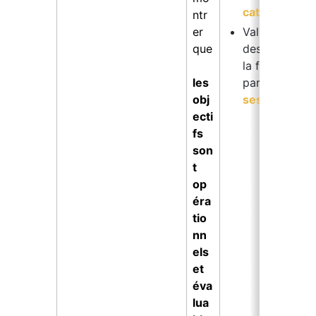
catalogue
ntr
er 
Validez l'acqu
que
des compéten
la fiche des 
les 
participants 
obj
session
ecti
fs 
son
t 
op
éra
tio
nn
els 
et 
éva
lua