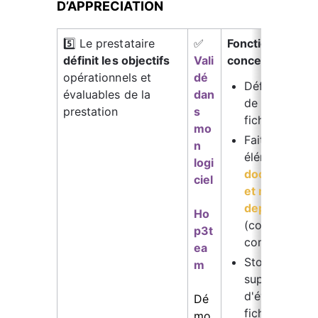
D’APPRECIATION
5️⃣ Le prestataire 
✅ 
Fonctionnalités 
définit les objectifs 
Vali
concernées :
opérationnels et 
dé 
Définissez les
évaluables de la
dan
de la formati
prestation
s 
fiche 
catalog
mo
Faites figurer
n 
éléments dans
logi
documents g
ciel
et mis à disp
depuis la ses
Ho
(contrats, co
p3t
convocations.
ea
Stockez le(s)
m
support(s) 
d'évaluation 
Dé
fiche formati
mo