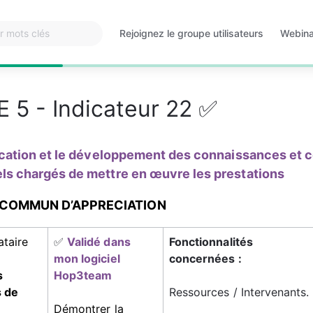
Rejoignez le groupe utilisateurs
Webinai
S'ouvre
S'ouvr
dans
dans
un
un
nouvel
nouvel
 5 - Indicateur 22 ✅
onglet
onglet
ication et le développement des connaissances et 
ls chargés de mettre en œuvre les prestations
 COMMUN D’APPRECIATION
ataire 
✅ 
Validé dans 
Fonctionnalités 
mon logiciel 
concernées :
 
Hop3team
 de 
Ressources / Intervenants.
Démontrer la 