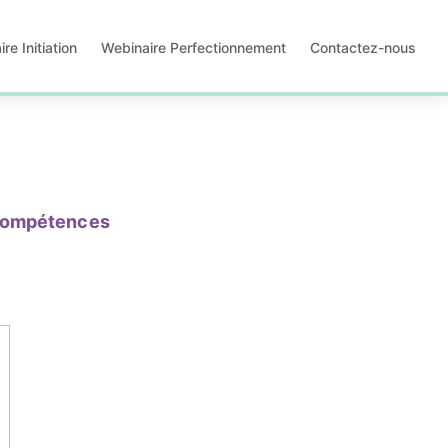
re Initiation
Webinaire Perfectionnement
Contactez-nous
e
S'ouvre
dans
un
nouvel
onglet
compétences 