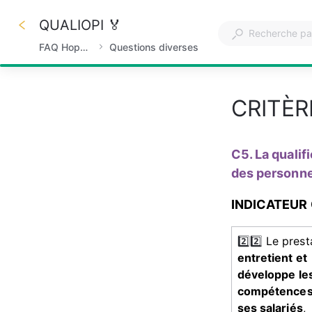
QUALIOPI 🏅
FAQ Hop3team
Questions diverses
40%
CRITÈRE
C5. La qualif
des personne
INDICATEUR
2️⃣2️⃣ 
Le prest
entretient et 
développe les
compétences
ses salariés
, 