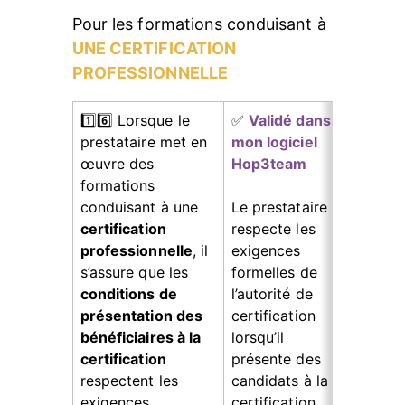
Pour les formations conduisant à 
UNE CERTIFICATION 
PROFESSIONNELLE
1️⃣6️⃣ Lorsque le 
✅ 
Validé dans 
Fonct
prestataire met en 
mon logiciel 
Pa
œuvre des 
Hop3team
pr
formations 
gé
conduisant à une
Le prestataire 
le
certification 
respecte les 
co
professionnelle
, il 
exigences 
si
s’assure que les 
formelles de 
no
conditions de 
l’autorité de 
Pa
présentation des 
certification 
d'
bénéficiaires à la 
lorsqu’il 
gé
certification 
présente des 
le
respectent les 
candidats à la 
co
exigences 
certification 