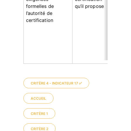
si
formelles de 
qu’il propose
no
l’autorité de 
In
certification
le 
d'
le
di
ex
CRITÈRE 4 - INDICATEUR 17 ✅
ACCUEIL
CRITÈRE 1
CRITÈRE 2