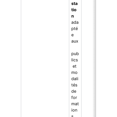
sta
tio
n 
ada
pté
e 
aux
pub
lics
 et 
mo
dali
tés 
de 
for
mat
ion
s