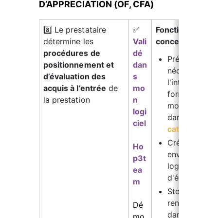
D’APPRECIATION (OF, CFA)
8️⃣ Le prestataire 
✅ 
Fonctionnalités 
détermine les 
Vali
concernées :
procédures de 
dé 
Précisez les 
positionnement et
dan
nécessaires à
d’évaluation des 
s 
l'intégration 
acquis à l’entrée
 de 
mo
formation et l
la prestation
n 
modalités d'a
logi
dans la fiche 
ciel
catalogue
Créez ou sto
Ho
envoyez depui
p3t
logiciel vos ou
ea
d'évaluation 
m
Stockez vos 
rendus d'entr
Dé
dans la fiche 
mo