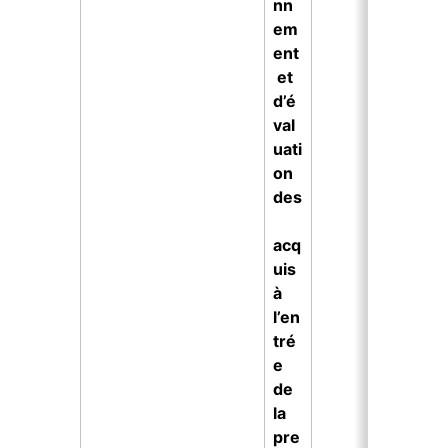
nn
em
ent
 et 
d’é
val
uati
on 
des
acq
uis 
à 
l’en
tré
e 
de 
la 
pre