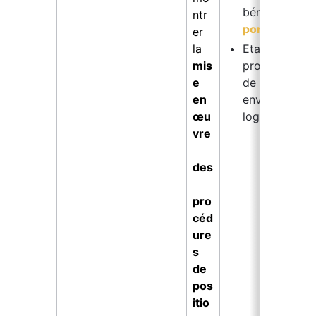
bénéficiaire 
ntr
portefeuille c
er 
la 
Etablissez un
mis
procédure ou
e 
de positionne
en 
envoyez les d
œu
logiciel
vre
des
pro
céd
ure
s 
de 
pos
itio